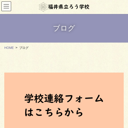
コ
ナ
ン
ビ
テ
ゲ
ン
ー
ツ
シ
ブログ
に
ョ
移
ン
動
に
HOME
ブログ
移
動