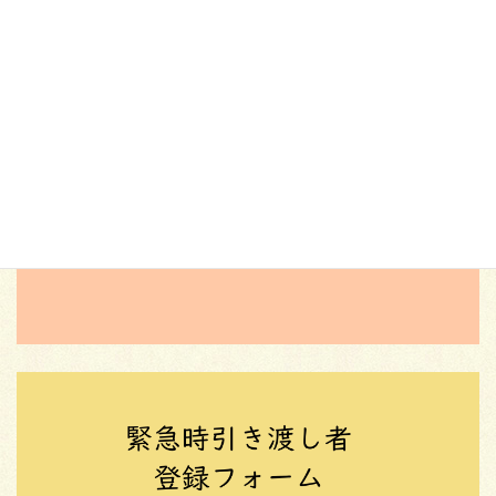
投
«
ペ
1
ペ
2
稿
ー
ー
ジ
ジ
ナ
ビ
ゲ
ー
シ
ョ
ン