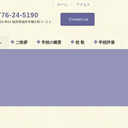
ホーム
アクセス
776-24-5190
Contact us
0-0014 福井県福井市幾久町２−２２
へ
ご挨拶
学校の概要
校 歌
学校評価