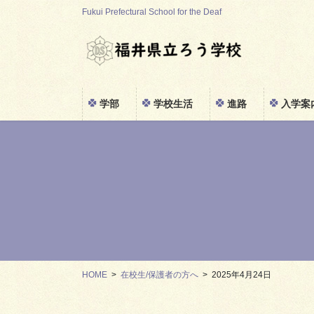
コ
ナ
Fukui Prefectural School for the Deaf
ン
ビ
テ
ゲ
ン
ー
ツ
シ
に
ョ
学部
学校生活
進路
入学案
移
ン
動
に
移
動
HOME
在校生/保護者の方へ
2025年4月24日