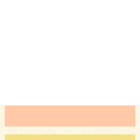
は「時間割表自動化システムの再構築とマニュアル作成」、 被服
科の生徒は「イブニングドレス製作」について発表しました。 生
徒た […]
投
ペ
1
ペ
2
»
稿
ー
ー
ジ
ジ
ナ
ビ
ゲ
ー
シ
ョ
ン