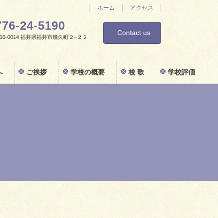
ホーム
アクセス
776-24-5190
Contact us
0-0014 福井県福井市幾久町２−２２
へ
ご挨拶
学校の概要
校 歌
学校評価