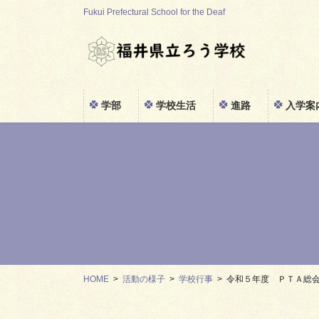
コ
ナ
Fukui Prefectural School for the Deaf
ン
ビ
テ
ゲ
ン
ー
ツ
シ
に
ョ
学部
学校生活
進路
入学案
移
ン
動
に
移
動
HOME
活動の様子
学校行事
令和５年度 ＰＴＡ総