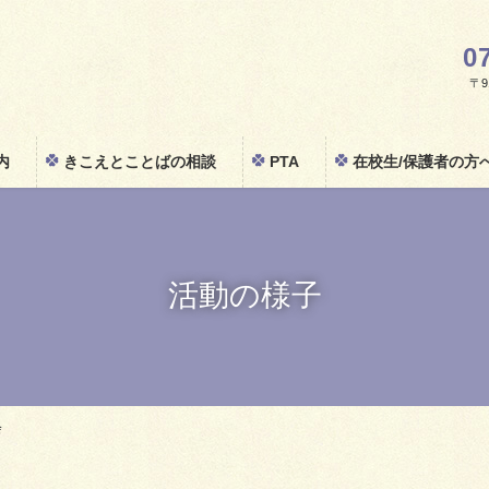
0
〒91
内
きこえとことばの相談
PTA
在校生/保護者の方
活動の様子
会